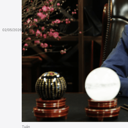
02/05/2026
Tuấn