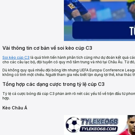
Vài thông tin cơ bản về soi kèo cúp C3
Soi kèo cúp C3
là quá trình tiến hành phân tích cũng như dự đoán kết quả cá
cho các câu lạc bộ, đội tuyển có quy mô tầm trung và nhỏ tại Châu Âu. Từ đó, 
Dù không quy quá nhiều đội bóng lớn nhưng UEFA Europa Conference League v
không có tính một chiều. Người tham gia nếu biết tận dụng lợi thế, khai thác
Tổng hợp các dạng cược trong tỷ lệ cúp C3
Tỷ lệ cá cược bóng đá cúp C3 phản ảnh rõ nét các yếu tố về trận đấu từ phon
hợp.
Kèo Châu Á