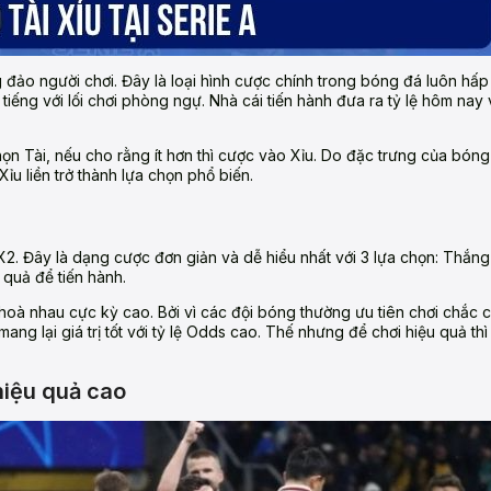
đảo người chơi. Đây là loại hình cược chính trong bóng đá luôn hấp 
 tiếng với lối chơi phòng ngự. Nhà cái tiến hành đưa ra tỷ lệ hôm nay 
ọn Tài, nếu cho rằng ít hơn thì cược vào Xỉu. Do đặc trưng của bóng
Xỉu liền trở thành lựa chọn phổ biến.
X2. Đây là dạng cược đơn giản và dễ hiểu nhất với 3 lựa chọn: Thắng
 quả để tiến hành.
i hoà nhau cực kỳ cao. Bởi vì các đội bóng thường ưu tiên chơi chắc 
ang lại giá trị tốt với tỷ lệ Odds cao. Thế nhưng để chơi hiệu quả th
hiệu quả cao