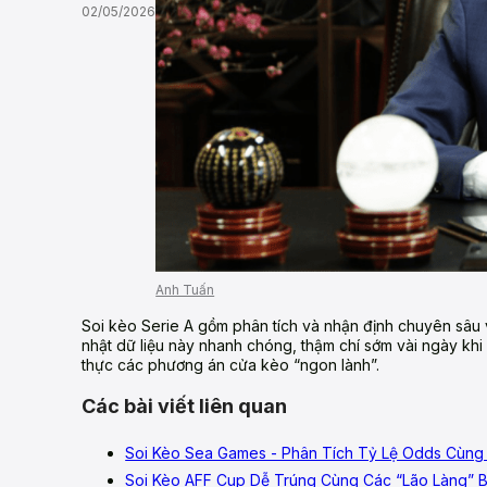
02/05/2026
Anh Tuấn
Soi kèo Serie A gồm phân tích và nhận định chuyên sâu 
nhật dữ liệu này nhanh chóng, thậm chí sớm vài ngày kh
thực các phương án cửa kèo “ngon lành”.
Các bài viết liên quan
Soi Kèo Sea Games - Phân Tích Tỷ Lệ Odds Cùng
Soi Kèo AFF Cup Dễ Trúng Cùng Các “Lão Làng” 