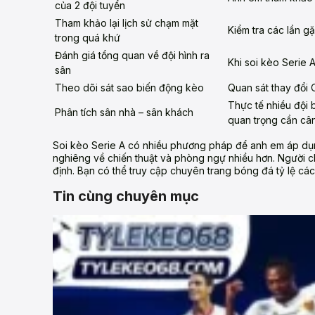
của 2 đội tuyển
Tham khảo lại lịch sử chạm mặt
Kiểm tra các lần g
trong quá khứ
Đánh giá tổng quan về đội hình ra
Khi soi kèo Serie 
sân
Theo dõi sát sao biến động kèo
Quan sát thay đổi O
Thực tế nhiều đội 
Phân tích sân nhà – sân khách
quan trọng cần cân
Soi kèo Serie A có nhiều phương pháp để anh em áp dụng 
nghiêng về chiến thuật và phòng ngự nhiều hơn. Người chơ
định. Bạn có thể truy cập chuyên trang bóng đá tỷ lệ các
Tin cùng chuyên mục