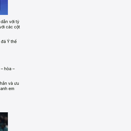
dẫn với tỷ
với các cột
 đá Ý thế
 – hòa –
chắn và ưu
ì anh em