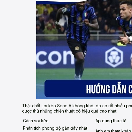
Thật chất soi kèo Serie A không khó, do có rất nhiều 
cược thủ những chiến thuật có hiệu quả cao nhất:
Cách soi kèo
Áp dụng thực tế
Phân tích phong độ gần đây nhất
Anh em tham khảo 5