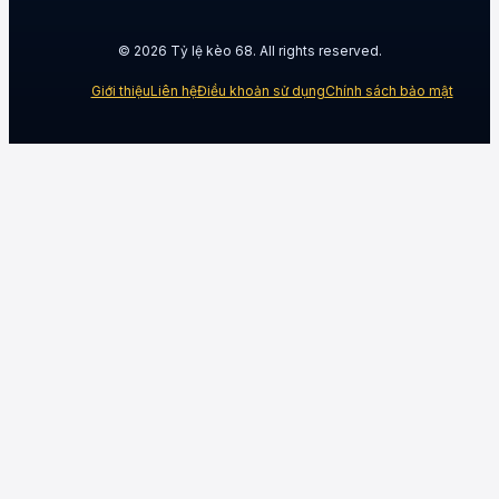
© 2026 Tỷ lệ kèo 68. All rights reserved.
Giới thiệu
Liên hệ
Điều khoản sử dụng
Chính sách bảo mật