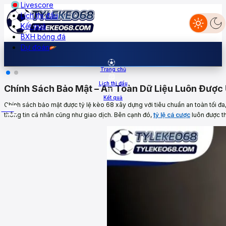
Livescore
Lịch thi đấu
Kết quả
BXH bóng đá
Dự đoán
Trang chủ
Livescore
Lịch thi đấu
Kết quả
BXH
Dự đoán
Diễn đàn
Lịch thi đấu
Chính Sách Bảo Mật – An Toàn Dữ Liệu Luôn Được 
Kết quả
Chính sách bảo mật được tỷ lệ kèo 68 xây dựng với tiêu chuẩn an toàn tối đa
More
thông tin cá nhân cũng như giao dịch. Bên cạnh đó,
tỷ lệ cá cược
luôn được th