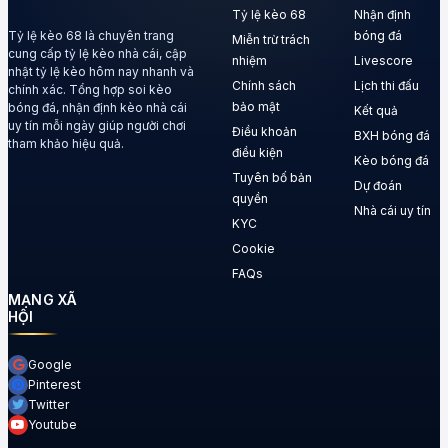
Tỷ lệ kèo 68
Nhận định
bóng đá
Tỷ lệ kèo 68 là chuyên trang
Miễn trừ trách
cung cấp tỷ lệ kèo nhà cái, cập
nhiệm
Livescore
nhật tỷ lệ kèo hôm nay nhanh và
Chính sách
Lịch thi đấu
chính xác. Tổng hợp soi kèo
bảo mật
bóng đá, nhận định kèo nhà cái
Kết quả
uy tín mỗi ngày giúp người chơi
Điều khoản
BXH bóng đá
tham khảo hiệu quả.
điều kiện
Kèo bóng đá
Tuyên bố bản
Dự đoán
quyền
Nhà cái uy tín
KYC
Cookie
FAQs
MẠNG XÃ
HỘI
Google
Pinterest
Twitter
Youtube