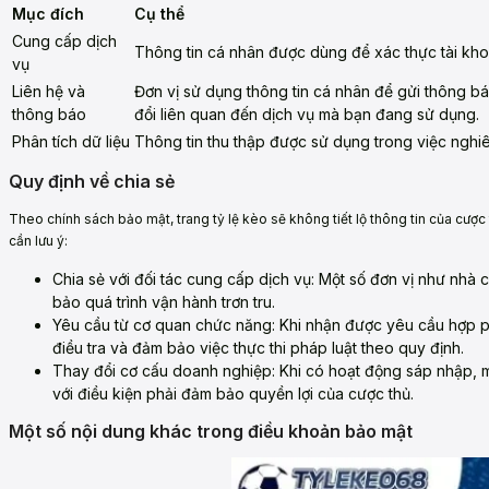
Mục đích
Cụ thể
Cung cấp dịch
Thông tin cá nhân được dùng để xác thực tài khoản
vụ
Liên hệ và
Đơn vị sử dụng thông tin cá nhân để gửi thông bá
thông báo
đổi liên quan đến dịch vụ mà bạn đang sử dụng.
Phân tích dữ liệu
Thông tin thu thập được sử dụng trong việc nghiên
Quy định về chia sẻ
Theo chính sách bảo mật, trang tỷ lệ kèo sẽ không tiết lộ thông tin của cượ
cần lưu ý:
Chia sẻ với đối tác cung cấp dịch vụ: Một số đơn vị như nhà 
bảo quá trình vận hành trơn tru.
Yêu cầu từ cơ quan chức năng: Khi nhận được yêu cầu hợp p
điều tra và đảm bảo việc thực thi pháp luật theo quy định.
Thay đổi cơ cấu doanh nghiệp: Khi có hoạt động sáp nhập, m
với điều kiện phải đảm bảo quyền lợi của cược thủ.
Một số nội dung khác trong điều khoản bảo mật