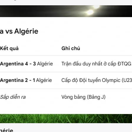
gérie