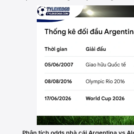
Phân tích odds nhà cái Argentina vs Al