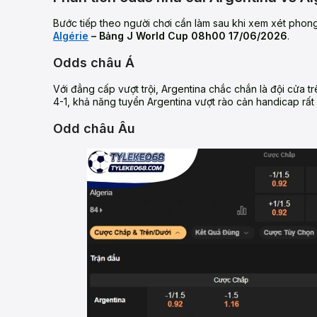
Bước tiếp theo người chơi cần làm sau khi xem xét phong
Algérie
– Bảng J World Cup 08h00 17/06/2026
.
Odds châu Á
Với đẳng cấp vượt trội, Argentina chắc chắn là đội cửa t
4-1, khả năng tuyển Argentina vượt rào cản handicap rất 
Odd châu Âu