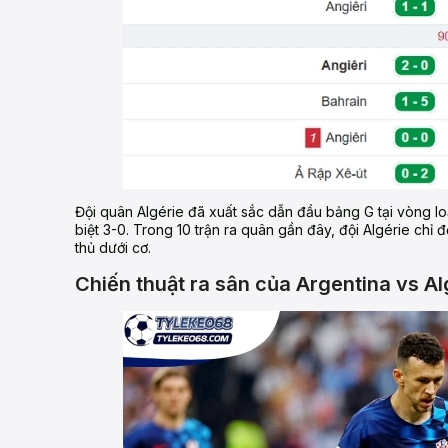
Đội quân Algérie đã xuất sắc dẫn đầu bảng G tại vòng loạ
biệt 3-0. Trong 10 trận ra quân gần đây, đội Algérie chỉ đ
thủ dưới cơ.
Chiến thuật ra sân của Argentina vs Al