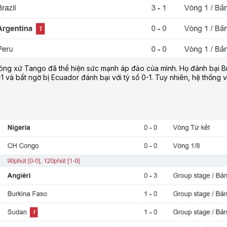
óng xứ Tango đã thể hiện sức mạnh áp đảo của mình. Họ đánh bại Bra
1 và bất ngờ bị Ecuador đánh bại với tỷ số 0-1. Tuy nhiên, hệ thống 