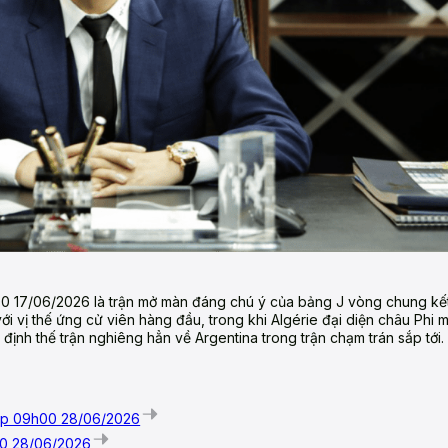
00 17/06/2026 là trận mở màn đáng chú ý của bảng J vòng chung k
ới vị thế ứng cử viên hàng đầu, trong khi Algérie đại diện châu Phi 
định thế trận nghiêng hẳn về Argentina trong trận chạm trán sắp tới.
Cup 09h00 28/06/2026
00 28/06/2026