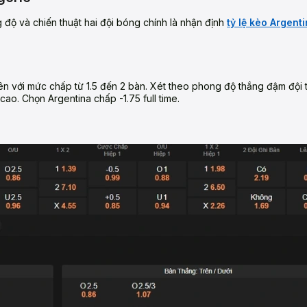
 độ và chiến thuật hai đội bóng chính là nhận định
tỷ lệ kèo Argent
rên với mức chấp từ 1.5 đến 2 bàn. Xét theo phong độ thắng đậm đội 
cao. Chọn Argentina chấp -1.75 full time.