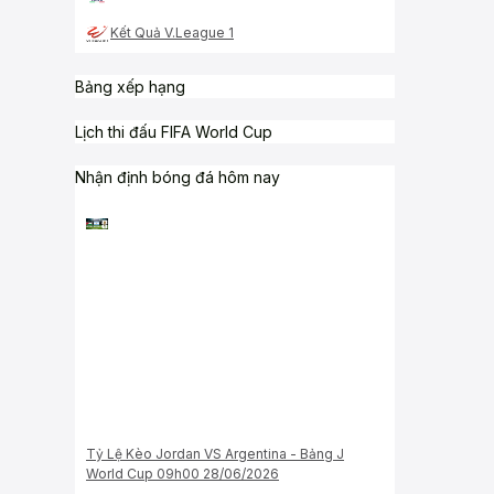
Kết Quả V.League 1
Bảng xếp hạng
Lịch thi đấu FIFA World Cup
Nhận định bóng đá hôm nay
Tỷ Lệ Kèo Jordan VS Argentina - Bảng J
World Cup 09h00 28/06/2026