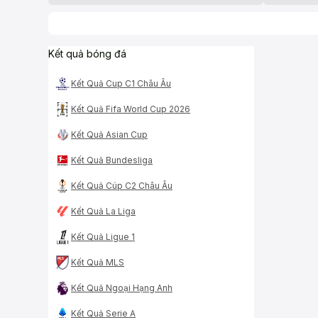
Kết quả bóng đá
Kết Quả Cup C1 Châu Âu
Kết Quả Fifa World Cup 2026
Kết Quả Asian Cup
Kết Quả Bundesliga
Kết Quả Cúp C2 Châu Âu
Kết Quả La Liga
Kết Quả Ligue 1
Kết Quả MLS
Kết Quả Ngoại Hạng Anh
Kết Quả Serie A