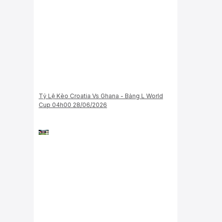
Tỷ Lệ Kèo Croatia Vs Ghana - Bảng L World
Cup 04h00 28/06/2026