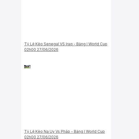
Tỷ Lệ Kèo Senegal VS Iraq - Bảng I World Cup
02h00 27/06/2026
Tỷ Lệ Kèo Na Uy Vs Pháp - Bảng I World Cup
02h00 27/06/2026