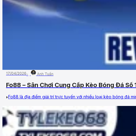
17/04/2026
Anh Tuấn
Fo88 – Sân Chơi Cung Cấp Kèo Bóng Đá Số 
Fo88 là địa điểm giải trí trực tuyến với nhiều loại kèo bóng đá 