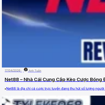
17/04/2026
Anh Tuấn
Net88 – Nhà Cái Cung Cấp Kèo Cược Bóng 
Net88 là địa chỉ cá cược trực tuyến đang thu hút số lượng người 