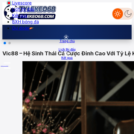
Livescore
Lịch thi đấu
Kết quả
BXH bóng đá
Dự đoán
Trang chủ
Livescore
Lịch thi đấu
Kết quả
BXH
Dự đoán
Diễn đàn
Lịch thi đấu
Vic88 – Hệ Sinh Thái Cá Cược Đỉnh Cao Với Tỷ Lệ
Kết quả
More