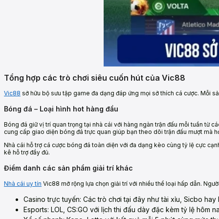
Tổng hợp các trò chơi siêu cuốn hút của Vic88
Vic88
sở hữu bộ sưu tập game đa dạng đáp ứng mọi sở thích cá cược. Mỗi sản
Bóng đá – Loại hình hot hàng đầu
Bóng đá giữ vị trí quan trọng tại nhà cái với hàng ngàn trận đấu mỗi tuần từ 
cung cấp giao diện bóng đá trực quan giúp bạn theo dõi trận đấu mượt mà h
Nhà cái hỗ trợ cá cược bóng đá toàn diện với đa dạng kèo cùng tỷ lệ cực cạ
kê hỗ trợ đầy đủ.
Điểm danh các sản phẩm giải trí khác
Nhà cái uy tín
Vic88 mở rộng lựa chọn giải trí với nhiều thể loại hấp dẫn. Ng
Casino trực tuyến: Các trò chơi tại đây như tài xỉu, Sicbo ha
Esports: LOL, CS:GO với lịch thi đấu dày đặc kèm tỷ lệ hôm n