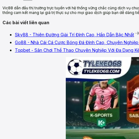
Vic88 dẫn đầu thị trường trực tuyến với hệ thống vững chắc cùng dịch vụ c
thống cam kết mang lại giá trị thực sự cho mọi giao dịch giúp bạn dễ dàng ti
Các bài viết liên quan
Sky88 - Thiên Đường Giải Trí Đỉnh Cao, Hấp Dẫn Bậc Nhất
Go88 - Nhà Cái Cá Cược Bóng Đá Đỉnh Cao, Chuyên Nghiệp
Topbet - Sân Chơi Thể Thao Chuyên Nghiệp Với Đa Dạng K