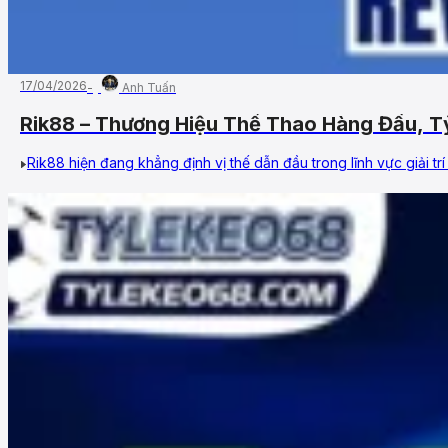
17/04/2026
Anh Tuấn
Rik88 – Thương Hiệu Thể Thao Hàng Đầu, T
Rik88 hiện đang khẳng định vị thế dẫn đầu trong lĩnh vực giải trí 