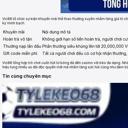
Vic88 tổ chức sự kiện khuyến mãi thể thao thường xuyên nhằm tăng giá trị ch
kỳ minh bạch.
Khuyến mãi
Nội dung mô tả
Hoàn trả vô tận
Không giới hạn số tiền hoàn trả, người chơi 
Thưởng nạp lần đầu
Phần thưởng siêu khủng lên tới 20,000,000 V
Gift code miễn phí
Tất cả người chơi đều có cơ hội nhận thưởng,
Vic88 tổng hợp trò chơi cuốn hút từ bóng đá đến casino với kèo đa dạng. Nhà
hiệu tung nhiều ưu đãi độc quyền mới mẻ nhằm tăng sức hút cũng như đảm b
Tin cùng chuyên mục