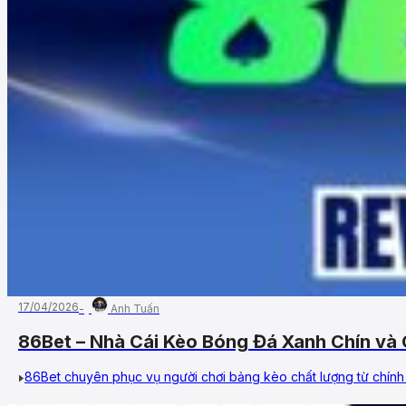
17/04/2026
Anh Tuấn
86Bet – Nhà Cái Kèo Bóng Đá Xanh Chín và
86Bet chuyên phục vụ người chơi bảng kèo chất lượng từ chính 