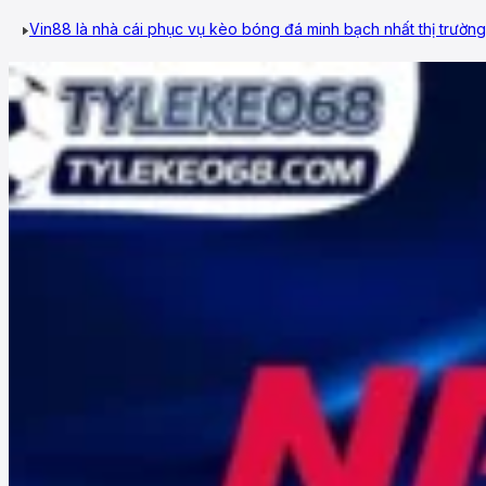
Vin88 là nhà cái phục vụ kèo bóng đá minh bạch nhất thị trường V