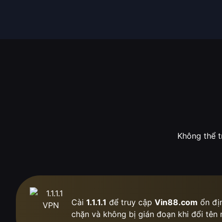
Không thể t
Cài
1.1.1.1
để truy cập
Vin88.com
ổn địn
chặn
và không bị gián đoạn khi đổi tên