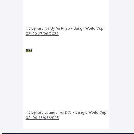
Tỷ Lệ Kèo Na Uy Vs Pháp - Bảng I World Cup
02h00 27/06/2026
Tỷ Lệ Kèo Ecuador Vs Đức - Bảng E World Cup
03h00 26/06/2026