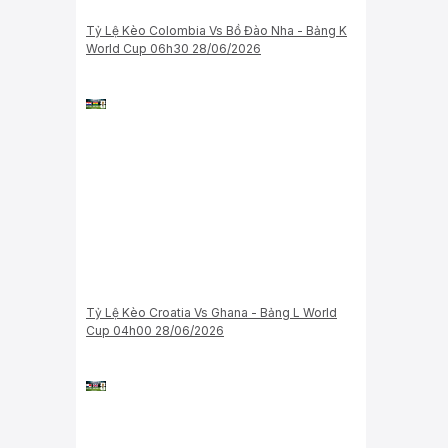
Tỷ Lệ Kèo Colombia Vs Bồ Đào Nha - Bảng K
World Cup 06h30 28/06/2026
Tỷ Lệ Kèo Croatia Vs Ghana - Bảng L World
Cup 04h00 28/06/2026