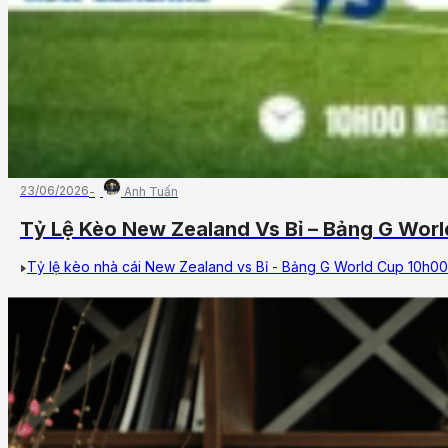
23/06/2026
Anh Tuấn
Tỷ Lệ Kèo New Zealand Vs Bỉ – Bảng G Wor
Tỷ lệ kèo nhà cái New Zealand vs Bỉ - Bảng G World Cup 10h00 