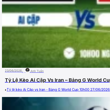
23/06/2026
Anh Tuấn
Tỷ Lệ Kèo Ai Cập Vs Iran – Bảng G World 
Tỷ lệ kèo Ai Cập vs Iran - Bảng G World Cup 10h00 27/06/2026 tr