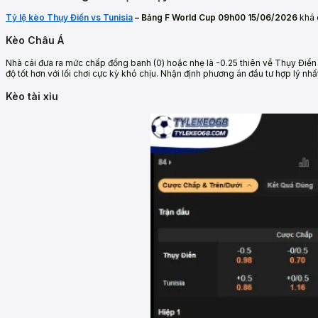
Tỷ lệ kèo Thụy Điển vs Tunisia
– Bảng F World Cup 09h00 15/06/2026
khá 
Kèo Châu Á
Nhà cái đưa ra mức chấp đồng banh (0) hoặc nhẹ là -0.25 thiên về Thụy Điển 
độ tốt hơn với lối chơi cực kỳ khó chịu. Nhận định phương án đầu tư hợp lý nh
Kèo tài xỉu