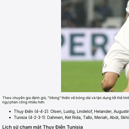
Theo chuyên gia đánh giá, “Viking” thiên về bóng dài và tận dụng tốt thể h
ngự phản công nhiều hơn:
Thụy Điển (4-4-2): Olsen, Lustig, Lindelof, Helander, Augusti
Tunisia (4-2-3-1): Dahmen, Ket Rida, Talbi, Meriah, Abdi, Skhiri,
Lịch sử chạm mặt Thụy Điển Tunisia