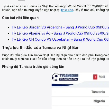
Tỷ lệ kèo nhà cái Tunisia vs Nhật Bản – Bảng F World Cup 11h00 21/06/2026 đ
chuẩn, bạn nên thường xuyên cập nhật tại
tỷ lệ kèo
. Đây là trận đấu khẳng đị
Các bài viết liên quan
Tỷ Lệ Kèo Jordan VS Argentina - Bảng J World Cup 09h00
Tỷ Lệ Kèo Algérie vs Áo - Bảng J World Cup 09h00 28/06/
Tỷ Lệ Kèo CH Congo VS Uzbekistan - Bảng K World Cup 0
Thực lực thi đấu của Tunisia và Nhật Bản
Cuộc đối đầu giữa Tunisia và Nhật Bản đại diện cho hai trường phái bóng đá đố
chiến thuật hiện đại. Hai bên cân bằng trình độ nên sẽ tạo ra thế trận giằng co 
Phong độ Tunisia trước giờ bóng lăn