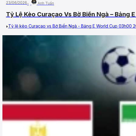
23/06/2026
Anh Tuấn
Tỷ Lệ Kèo Curaçao Vs Bờ Biển Ngà – Bảng
Tỷ lệ kèo Curaçao vs Bờ Biển Ngà - Bảng E World Cup 03h00 2