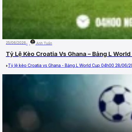
25/06/2026
Anh Tuấn
Tỷ Lệ Kèo Croatia Vs Ghana – Bảng L Wor
Tỷ lệ kèo Croatia vs Ghana - Bảng L World Cup 04h00 28/06/202