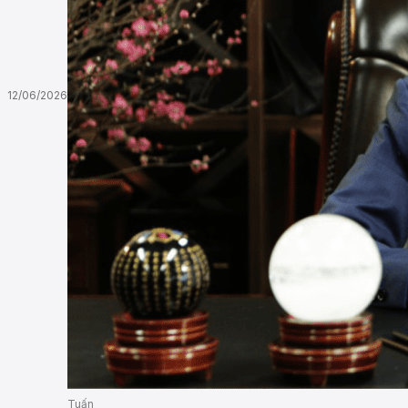
12/06/2026
Tuấn