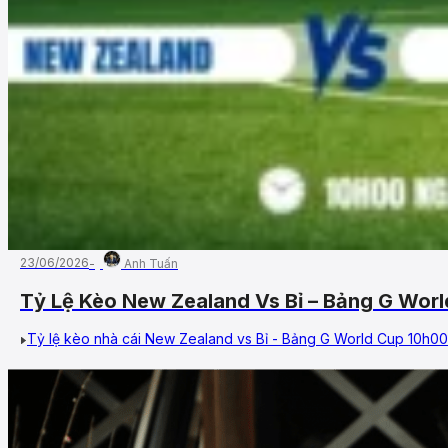
23/06/2026
Anh Tuấn
Tỷ Lệ Kèo New Zealand Vs Bỉ – Bảng G Wor
Tỷ lệ kèo nhà cái New Zealand vs Bỉ - Bảng G World Cup 10h00 