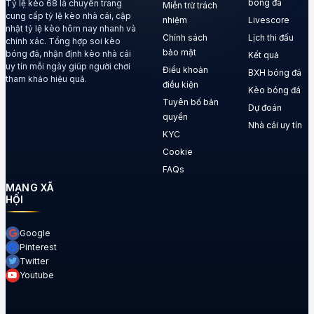
bóng đá
Tỷ lệ kèo 68 là chuyên trang
Miễn trừ trách
cung cấp tỷ lệ kèo nhà cái, cập
nhiệm
Livescore
nhật tỷ lệ kèo hôm nay nhanh và
Chính sách
Lịch thi đấu
chính xác. Tổng hợp soi kèo
bảo mật
bóng đá, nhận định kèo nhà cái
Kết quả
uy tín mỗi ngày giúp người chơi
Điều khoản
BXH bóng đá
tham khảo hiệu quả.
điều kiện
Kèo bóng đá
Tuyên bố bản
Dự đoán
quyền
Nhà cái uy tín
KYC
Cookie
FAQs
MẠNG XÃ
HỘI
Google
Pinterest
Twitter
Youtube