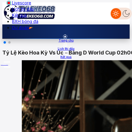
Livescore
Lịch thi đấu
Kết quả
BXH bóng đá
Dự đoán
Trang chủ
Livescore
Lịch thi đấu
Kết quả
BXH
Dự đoán
Diễn đàn
Lịch thi đấu
Tỷ Lệ Kèo Hoa Kỳ Vs Úc – Bảng D World Cup 02h
Kết quả
More