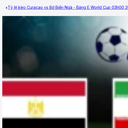
Tỷ lệ kèo Curaçao vs Bờ Biển Ngà - Bảng E World Cup 03h00 2