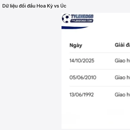
Dữ liệu đối đầu Hoa Kỳ vs Úc