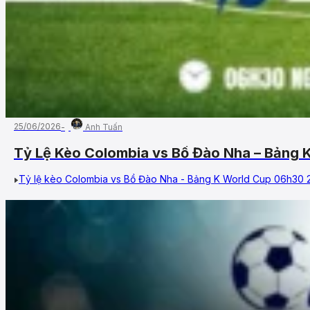
25/06/2026
Anh Tuấn
Tỷ Lệ Kèo Colombia vs Bồ Đào Nha – Bảng
Tỷ lệ kèo Colombia vs Bồ Đào Nha - Bảng K World Cup 06h30 2