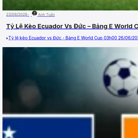
23/06/2026
Anh Tuấn
Tỷ Lệ Kèo Ecuador Vs Đức – Bảng E World
Tỷ lệ kèo Ecuador vs Đức - Bảng E World Cup 03h00 26/06/2026