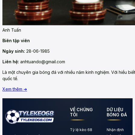
Anh Tuấn
Biên tập viên
Ngày sinh:
28-06-1985
Liên hệ:
anhtuando@gmail.com
Là một chuyên gia bóng đá với nhiều năm kinh nghiệm. Với hiểu bi
quốc tế.
Xem thêm ➔
VỀ CHÚNG
DỮ LIỆU
TÔI
BÓNG ĐÁ
Tỷ lệ kèo 68
Nhận định