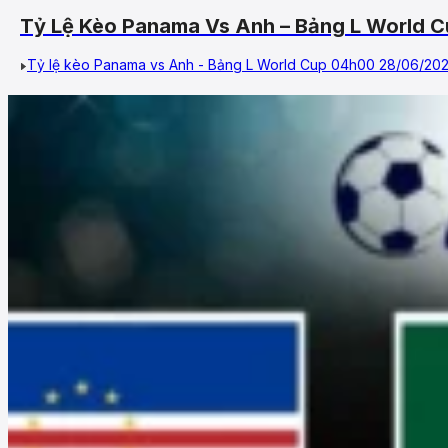
Tỷ Lệ Kèo Panama Vs Anh – Bảng L World 
Tỷ lệ kèo Panama vs Anh - Bảng L World Cup 04h00 28/06/2026 t