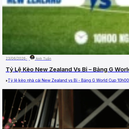
23/06/2026
Anh Tuấn
Tỷ Lệ Kèo New Zealand Vs Bỉ – Bảng G Wor
Tỷ lệ kèo nhà cái New Zealand vs Bỉ - Bảng G World Cup 10h00 