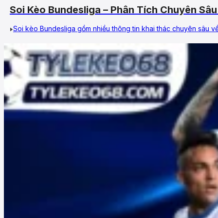
Soi Kèo Bundesliga – Phân Tích Chuyên Sâu
Soi kèo Bundesliga gồm nhiều thông tin khai thác chuyên sâu về t