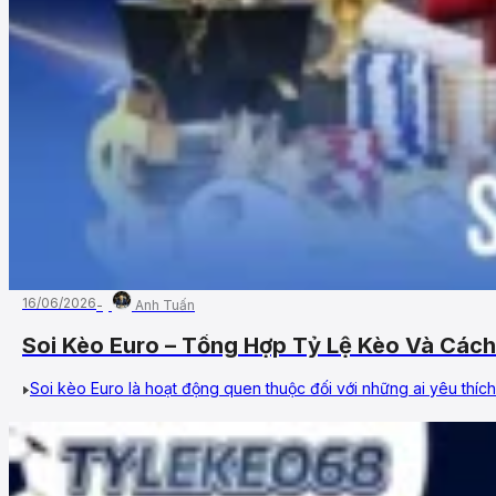
16/06/2026
Anh Tuấn
Soi Kèo Euro – Tổng Hợp Tỷ Lệ Kèo Và Các
Soi kèo Euro là hoạt động quen thuộc đối với những ai yêu thích