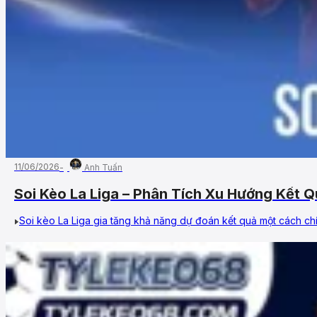
11/06/2026
Anh Tuấn
Soi Kèo La Liga – Phân Tích Xu Hướng Kết 
Soi kèo La Liga gia tăng khả năng dự đoán kết quả một cách chí