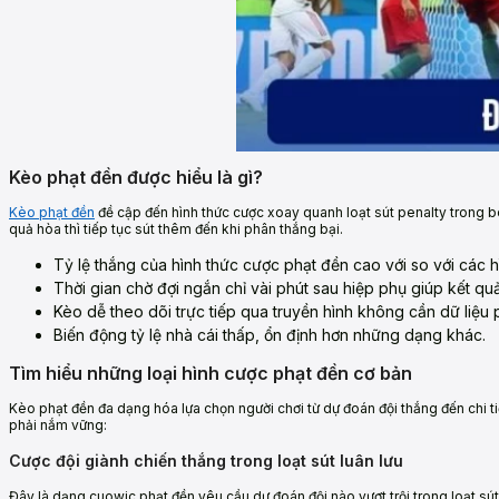
Kèo phạt đền được hiểu là gì?
Kèo phạt đền
đề cập đến hình thức cược xoay quanh loạt sút penalty trong bón
quả hòa thì tiếp tục sút thêm đến khi phân thắng bại.
Tỷ lệ thắng của hình thức cược phạt đền cao với so với các h
Thời gian chờ đợi ngắn chỉ vài phút sau hiệp phụ giúp kết q
Kèo dễ theo dõi trực tiếp qua truyền hình không cần dữ liệu 
Biến động tỷ lệ nhà cái thấp, ổn định hơn những dạng khác.
Tìm hiểu những loại hình cược phạt đền cơ bản
Kèo phạt đền đa dạng hóa lựa chọn người chơi từ dự đoán đội thắng đến chi ti
phải nắm vững:
Cược đội giành chiến thắng trong loạt sút luân lưu
Đây là dạng cuowjc phạt đền yêu cầu dự đoán đội nào vượt trội trong loạt sút