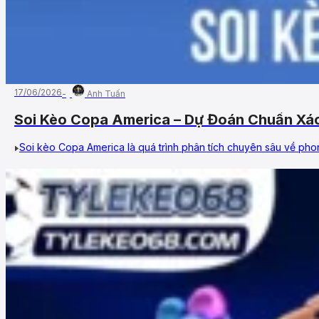
17/06/2026
Anh Tuấn
Soi Kèo Copa America – Dự Đoán Chuẩn Xá
Soi kèo Copa America là quá trình phân tích chuyên sâu về phong 