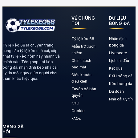
VỀ CHÚNG
DỮ LIỆU
TÔI
BÓNG ĐÁ
Tỷ lệ kèo 68
Nhận định
bóng đá
Tỷ lệ kèo 68 là chuyên trang
Miễn trừ trách
cung cấp tỷ lệ kèo nhà cái, cập
nhiệm
Livescore
nhật tỷ lệ kèo hôm nay nhanh và
Chính sách
Lịch thi đấu
chính xác. Tổng hợp soi kèo
bảo mật
bóng đá, nhận định kèo nhà cái
Kết quả
uy tín mỗi ngày giúp người chơi
Điều khoản
BXH bóng đá
tham khảo hiệu quả.
điều kiện
Kèo bóng đá
Tuyên bố bản
Dự đoán
quyền
Nhà cái uy tín
KYC
Cookie
FAQs
MẠNG XÃ
HỘI