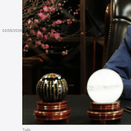
02/05/2026
Tuấn