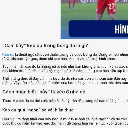
“Cạm bẫy” kèo dụ trong bóng đá là gì?
Kèo dụ
là thuật ngữ rất quen thuộc trong cá cược bóng đá. Dùng ám chỉ những
rõ Odds cực kỳ ngon, thậm chí cao hơn hẳn so với các loại hình khác.
Tuy nhiên, ẩn sau đó là những rủi ro nếu như bạn không phân tích kỹ và xác su
này khiến bet thủ dễ tin vào đội mạnh có khả năng thắng cao hơn nên tập trun
Thế nhưng thực tế đây chính là kèo dụ do nhà cái luôn tính toán trận đấu này
thắng. Vậy nên hiểu đúng khái niệm của kèo hỗ trợ anh em tránh mất tiền oan
Cách nhận biết “bẫy” từ kèo ở nhà cái
Thực tế cược dụ có thể xuất hiện ở bất kỳ trận đấu bóng đá nào mà bạn tham
Kèo dụ quá “ngon” so với hiện thực
Dấu hiệu rõ ràng nhất của bẫy kèo là mức tỷ lệ nhà cái quá “ngon” và dễ chi
cược thủ có niềm tin vào việc đội mạnh dễ thắng hơn và liên tục xuống tiền 