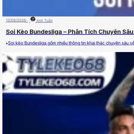
13/06/2026
Anh Tuấn
Soi Kèo Bundesliga – Phân Tích Chuyên Sâu
Soi kèo Bundesliga gồm nhiều thông tin khai thác chuyên sâu về t