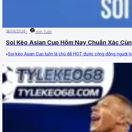
18/06/2026
Anh Tuấn
Soi Kèo Asian Cup Hôm Nay Chuẩn Xác Cùn
Soi kèo Asian Cup luôn là chủ đề HOT được cộng đồng người hâ