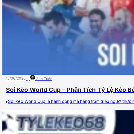
15/06/2026
Anh Tuấn
Soi Kèo World Cup – Phân Tích Tỷ Lệ Kèo 
Soi kèo World Cup là hành động mà hàng trăm triệu người thực hiện