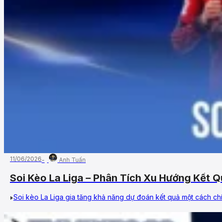
11/06/2026
Anh Tuấn
Soi Kèo La Liga – Phân Tích Xu Hướng Kết 
Soi kèo La Liga gia tăng khả năng dự đoán kết quả một cách chí