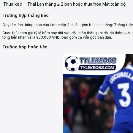
Thua kèo
Thái Lan thắng ≤ 2 bàn hoặc thua/hòa
Mất toàn bộ
Trường hợp thắng kèo
Quy tắc tính thắng thua của kèo chấp 3 chiều gồm ba tình huống: Thắng toàn 
Cược thủ tham gia tỷ lệ hôm nay đặt vào đội chấp thắng khi đội đó thắng với c
tổng tiền nhận về là 950.000 VNĐ, bao gồm cả vốn gốc ban đầu.
Trường hợp hoàn tiền