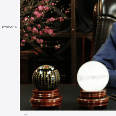
02/05/2026
Tuấn