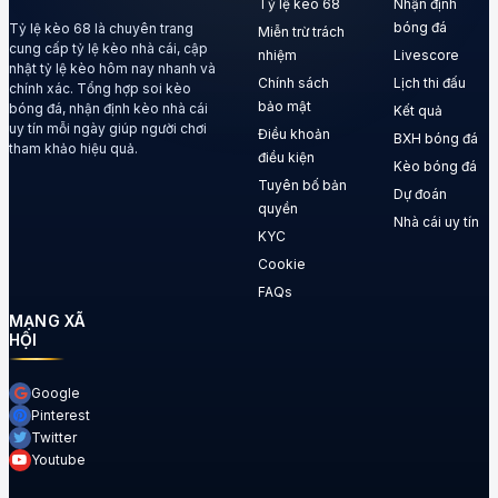
Tỷ lệ kèo 68
Nhận định
bóng đá
Tỷ lệ kèo 68 là chuyên trang
Miễn trừ trách
cung cấp tỷ lệ kèo nhà cái, cập
nhiệm
Livescore
nhật tỷ lệ kèo hôm nay nhanh và
Chính sách
Lịch thi đấu
chính xác. Tổng hợp soi kèo
bảo mật
bóng đá, nhận định kèo nhà cái
Kết quả
uy tín mỗi ngày giúp người chơi
Điều khoản
BXH bóng đá
tham khảo hiệu quả.
điều kiện
Kèo bóng đá
Tuyên bố bản
Dự đoán
quyền
Nhà cái uy tín
KYC
Cookie
FAQs
MẠNG XÃ
HỘI
Google
Pinterest
Twitter
Youtube