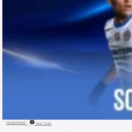
12/06/2026
Anh Tuấn