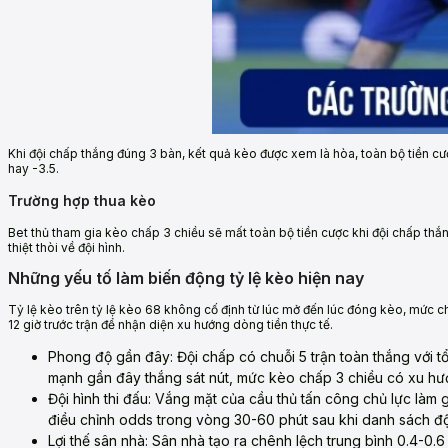
Khi đội chấp thắng đúng 3 bàn, kết quả kèo được xem là hòa, toàn bộ tiền cượ
hay -3.5.
Trường hợp thua kèo
Bet thủ tham gia kèo chấp 3 chiều sẽ mất toàn bộ tiền cược khi đội chấp thắng
thiệt thòi về đội hình.
Những yếu tố làm biến động tỷ lệ kèo hiện nay
Tỷ lệ kèo trên tỷ lệ kèo 68 không cố định từ lúc mở đến lúc đóng kèo, mức chấ
12 giờ trước trận để nhận diện xu hướng dòng tiền thực tế.
Phong độ gần đây: Đội chấp có chuỗi 5 trận toàn thắng với tổ
mạnh gần đây thắng sát nút, mức kèo chấp 3 chiều có xu hướ
Đội hình thi đấu: Vắng mặt của cầu thủ tấn công chủ lực làm 
điều chỉnh odds trong vòng 30-60 phút sau khi danh sách độ
Lợi thế sân nhà: Sân nhà tạo ra chênh lệch trung bình 0.4-0.