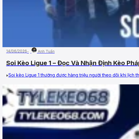
14/06/2026
Anh Tuấn
Soi Kèo Ligue 1 – Đọc Và Nhận Định Kèo Ph
Soi kèo Ligue 1 thường được hàng triệu người theo dõi khi lịch thi 