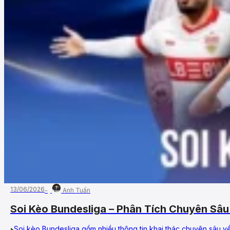
13/06/2026
Anh Tuấn
Soi Kèo Bundesliga – Phân Tích Chuyên Sâu
Soi kèo Bundesliga gồm nhiều thông tin khai thác chuyên sâu về t