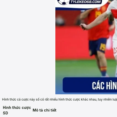
Hình thức cá cược này số có rất nhiều hình thức cược khác nhau, tuy nhiên lu
Hình thức cược
Mô tả chi tiết
SD