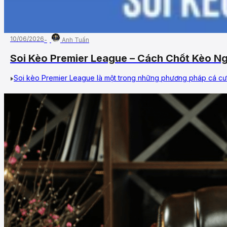
10/06/2026
Anh Tuấn
Soi Kèo Premier League – Cách Chốt Kèo N
Soi kèo Premier League là một trong những phương pháp cá cượ