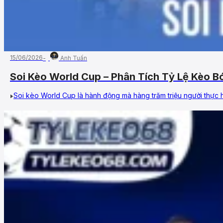
15/06/2026
Anh Tuấn
Soi Kèo World Cup – Phân Tích Tỷ Lệ Kèo 
Soi kèo World Cup là hành động mà hàng trăm triệu người thực hiện