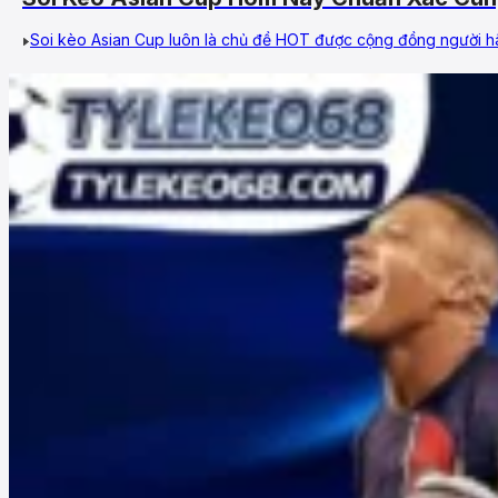
Soi kèo Asian Cup luôn là chủ đề HOT được cộng đồng người hâ