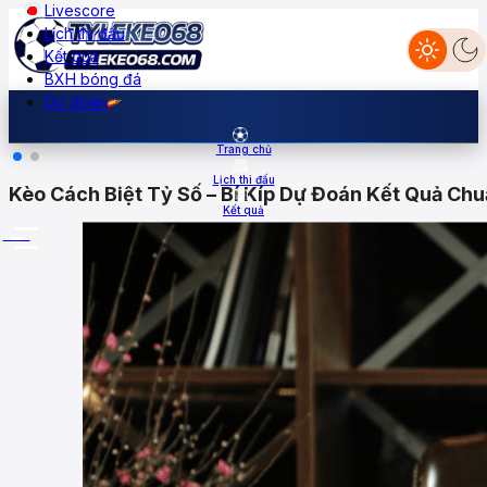
Livescore
Lịch thi đấu
Kết quả
BXH bóng đá
Dự đoán
Trang chủ
Livescore
Lịch thi đấu
Kết quả
BXH
Dự đoán
Diễn đàn
Lịch thi đấu
Kèo Cách Biệt Tỷ Số – Bí Kíp Dự Đoán Kết Quả C
Kết quả
More