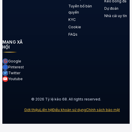
Kèo bóng đá
Tuyên bố bản
Dự đoán
quyền
Nhà cái uy tín
KYC
Cookie
FAQs
MẠNG XÃ
HỘI
Google
Pinterest
Twitter
Youtube
© 2026 Tỷ lệ kèo 68. All rights reserved.
Giới thiệu
Liên hệ
Điều khoản sử dụng
Chính sách bảo mật