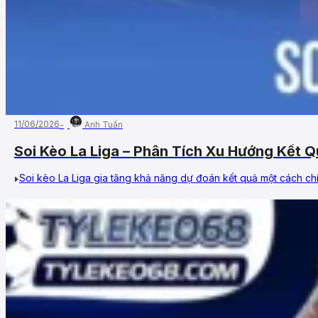
11/06/2026
Anh Tuấn
Soi Kèo La Liga – Phân Tích Xu Hướng Kết 
Soi kèo La Liga gia tăng khả năng dự đoán kết quả một cách chí