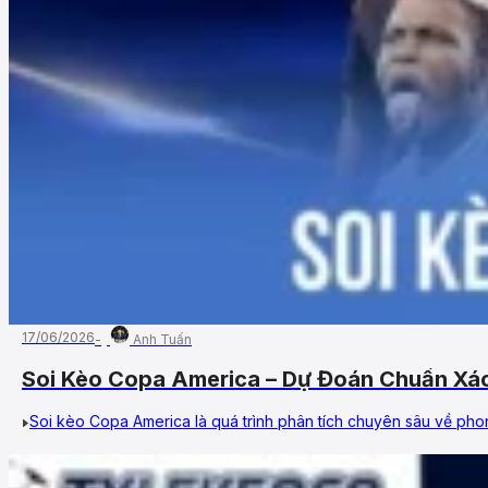
17/06/2026
Anh Tuấn
Soi Kèo Copa America – Dự Đoán Chuẩn Xá
Soi kèo Copa America là quá trình phân tích chuyên sâu về phong 