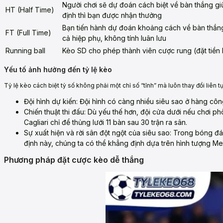
Người chơi sẽ dự đoán cách biệt về bàn thắng giữ
HT (Half Time)
định thì bạn được nhận thưởng
Bạn tiến hành dự đoán khoảng cách về bàn thắng 
FT (Full Time)
cả hiệp phụ, không tính luân lưu
Running ball
Kèo SD cho phép thành viên cược rung (đặt tiền kh
Yếu tố ảnh hưởng đến tỷ lệ kèo
Tỷ lệ kèo cách biệt tỷ số không phải một chỉ số “tĩnh” mà luôn thay đổi liên
Đội hình dự kiến: Đội hình có càng nhiều siêu sao ở hàng côn
Chiến thuật thi đấu: Dù yếu thế hơn, đội cửa dưới nếu chơi p
Cagliari chỉ để thủng lưới 11 bàn sau 30 trận ra sân.
Sự xuất hiện và rời sân đột ngột của siêu sao: Trong bóng đá
định này, chúng ta có thể khẳng định dựa trên hình tượng Me
Phương pháp đặt cược kèo dễ thắng