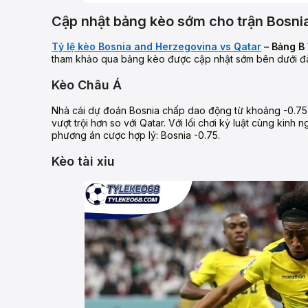
Cập nhật bảng kèo sớm cho trận Bosni
Tỷ lệ kèo Bosnia and Herzegovina vs Qatar
– Bảng B
tham khảo qua bảng kèo được cập nhật sớm bên dưới đ
Kèo Châu Á
Nhà cái dự đoán Bosnia chấp dao động từ khoảng -0.75 
vượt trội hơn so với Qatar. Với lối chơi kỷ luật cùng kin
phương án cược hợp lý: Bosnia -0.75.
Kèo tài xỉu