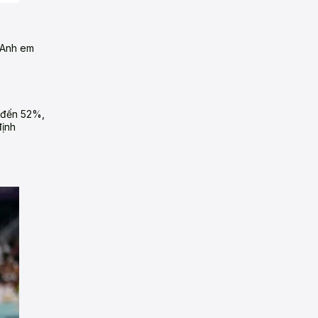
 Anh em
n đến 52%,
định