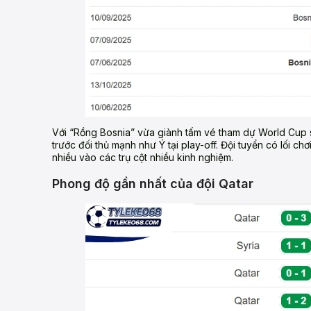
Với “Rồng Bosnia” vừa giành tấm vé tham dự World Cup s
trước đối thủ mạnh như Ý tại play-off. Đội tuyển có lối c
nhiều vào các trụ cột nhiều kinh nghiệm.
Phong độ gần nhất của đội Qatar