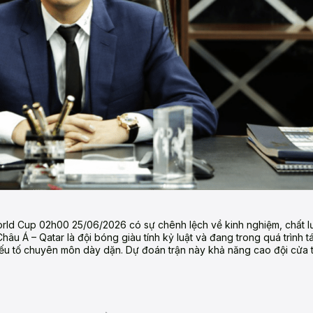
rld Cup 02h00 25/06/2026 có sự chênh lệch về kinh nghiệm, chất l
hâu Á – Qatar là đội bóng giàu tính kỷ luật và đang trong quá trình tái
yếu tố chuyên môn dày dặn. Dự đoán trận này khả năng cao đội cửa 