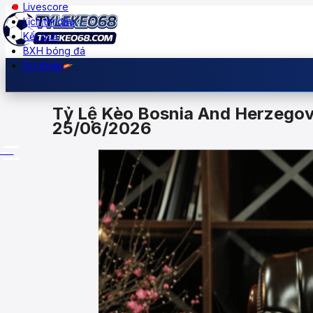
Livescore
Lịch thi đấu
Kết quả
BXH bóng đá
Dự đoán
Livescore
Lịch thi đấu
Kết quả
BXH
Dự đoán
Diễn đàn
Tỷ Lệ Kèo Bosnia And Herzegov
25/06/2026
More