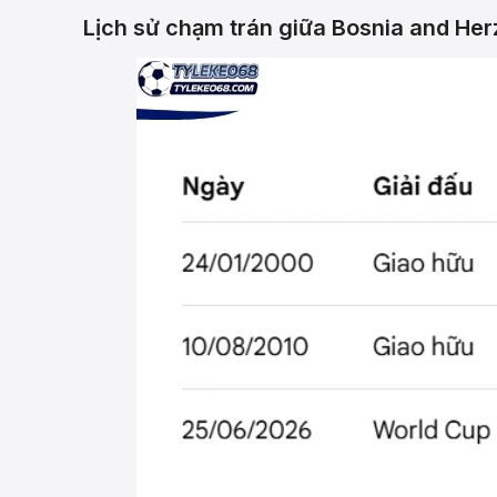
Lịch sử chạm trán giữa Bosnia and He