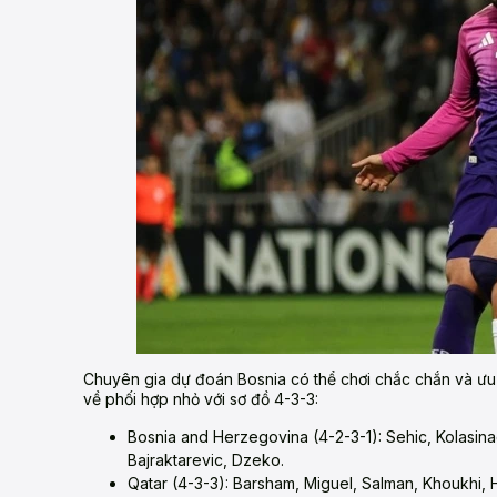
Chuyên gia dự đoán Bosnia có thể chơi chắc chắn và ưu tiê
về phối hợp nhỏ với sơ đồ 4-3-3:
Bosnia and Herzegovina (4-2-3-1): Sehic, Kolasinac
Bajraktarevic, Dzeko.
Qatar (4-3-3): Barsham, Miguel, Salman, Khoukhi, H