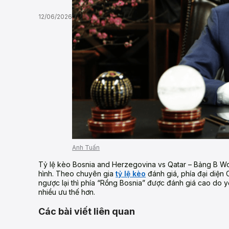
12/06/2026
Anh Tuấn
Tỷ lệ kèo Bosnia and Herzegovina vs Qatar – Bảng B Wo
hình. Theo chuyên gia
tỷ lệ kèo
đánh giá, phía đại diện C
ngược lại thì phía “Rồng Bosnia” được đánh giá cao do 
nhiều ưu thế hơn.
Các bài viết liên quan