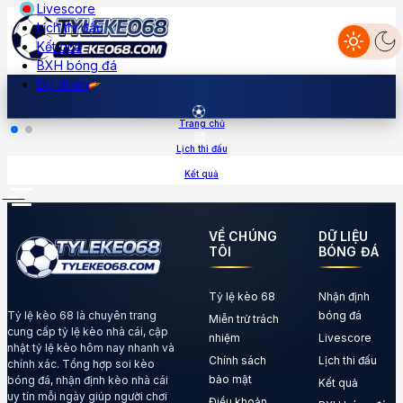
Livescore
Lịch thi đấu
Kết quả
BXH bóng đá
Dự đoán
Trang chủ
Livescore
Lịch thi đấu
Kết quả
BXH
Dự đoán
Diễn đàn
Lịch thi đấu
Kết quả
More
VỀ CHÚNG
DỮ LIỆU
TÔI
BÓNG ĐÁ
Tỷ lệ kèo 68
Nhận định
bóng đá
Tỷ lệ kèo 68 là chuyên trang
Miễn trừ trách
cung cấp tỷ lệ kèo nhà cái, cập
nhiệm
Livescore
nhật tỷ lệ kèo hôm nay nhanh và
Chính sách
Lịch thi đấu
chính xác. Tổng hợp soi kèo
bảo mật
bóng đá, nhận định kèo nhà cái
Kết quả
uy tín mỗi ngày giúp người chơi
Điều khoản