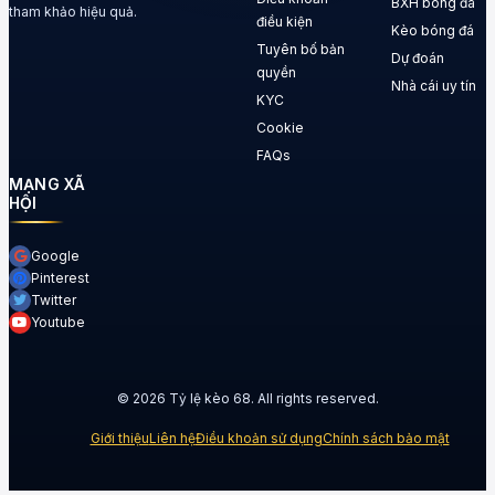
BXH bóng đá
tham khảo hiệu quả.
điều kiện
Kèo bóng đá
Tuyên bố bản
Dự đoán
quyền
Nhà cái uy tín
KYC
Cookie
FAQs
MẠNG XÃ
HỘI
Google
Pinterest
Twitter
Youtube
© 2026 Tỷ lệ kèo 68. All rights reserved.
Giới thiệu
Liên hệ
Điều khoản sử dụng
Chính sách bảo mật